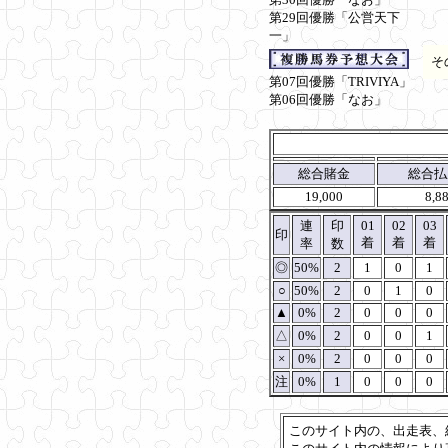
第29回優勝「公営天下
一」
そ
第07回優勝「TRIVIYA」
第06回優勝「なお」
総合賭金
総合払
19,000
8,8
連
印
01
02
03
印
着
着
着
率
数
◎
50%
2
1
0
1
○
50%
2
0
1
0
▲
0%
2
0
0
0
△
0%
2
0
0
1
×
0%
2
0
0
0
注
0%
1
0
0
0
このサイト内の、出走表、