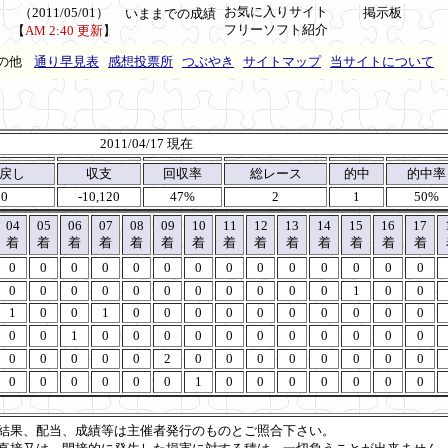
お気に入りサイト
（2011/05/01）
掲示板
いままでの成績
フリーソフト紹介
【
AM 2:40 更新
】
の他
通り早見表
感想投票所
つぶやき
サイトマップ
当サイトについて
2011/04/17 現在
戻し
収支
回収率
総レース
的中
的中率
80
-10,120
47%
2
1
50%
04
05
06
07
08
09
10
11
12
13
14
15
16
17
着
着
着
着
着
着
着
着
着
着
着
着
着
着
0
0
0
0
0
0
0
0
0
0
0
0
0
0
0
0
0
0
0
0
0
0
0
0
0
1
0
0
1
0
0
1
0
0
0
0
0
0
0
0
0
0
0
0
1
0
0
0
0
0
0
0
0
0
0
0
0
0
0
0
0
2
0
0
0
0
0
0
0
0
0
0
0
0
0
0
1
0
0
0
0
0
0
0
結果、配当、成績等は主催者発行のものとご照合下さい。