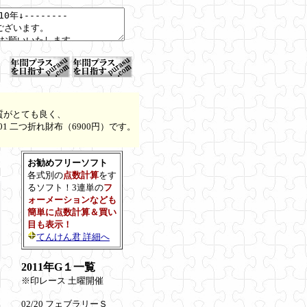
質がとても良く、
1 二つ折れ財布（6900円）です。
お勧めフリーソフト
各式別の
点数計算
をす
るソフト！3連単の
フ
ォーメーションなども
簡単に点数計算＆買い
目も表示！
てんけん君 詳細へ
2011年G１一覧
※印レース 土曜開催
02/20 フェブラリーＳ