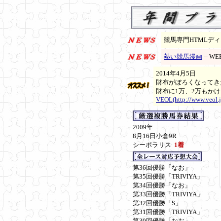
競馬専門HTMLデ
熱い競馬漫画
-- 
2014年4月5日
財布がぼろくなってき
財布に1万、2万もかけ
VEOL(http://www.veol.j
2009年
8月16日小倉9R
シーポラリス
1着
第36回優勝「なお」
第35回優勝「TRIVIYA」
第34回優勝「なお」
第33回優勝「TRIVIYA」
第32回優勝「S」
第31回優勝「TRIVIYA」
第30回優勝「なお」