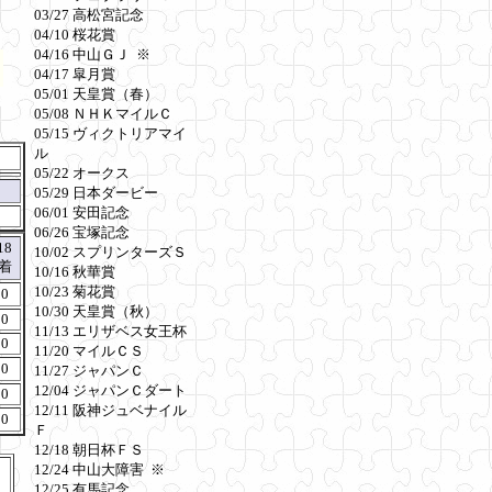
03/27 高松宮記念
04/10 桜花賞
04/16 中山ＧＪ ※
04/17 皐月賞
05/01 天皇賞（春）
05/08 ＮＨＫマイルＣ
05/15 ヴィクトリアマイ
ル
05/22 オークス
05/29 日本ダービー
06/01 安田記念
06/26 宝塚記念
18
10/02 スプリンターズＳ
着
10/16 秋華賞
10/23 菊花賞
0
10/30 天皇賞（秋）
0
11/13 エリザベス女王杯
0
11/20 マイルＣＳ
0
11/27 ジャパンＣ
12/04 ジャパンＣダート
0
12/11 阪神ジュベナイル
0
Ｆ
12/18 朝日杯ＦＳ
12/24 中山大障害 ※
12/25 有馬記念